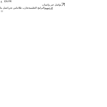
ع EN FR
تواصل عبر واتساب
البرامج التعليمية
تجارب طلابنا
من نحن
اتصل بنا
الرئيسية